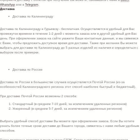
WhatsApp
или в
Telegram
.
Доставка
Доставка по Калининграду
Доставка по Калининграду и Гурьевску - бесплатная. Осуществляется в удобный для Вас
МЕНЮ
НУЖНА
промежуток времени в течение 1-2 дней с момента заказа или в другой удобный для Вас
ПОМОЩЬ?
день. При оформлении заказа на сайте укажите Ваши контактные данные, и мы свяжемся
с Вами, чтобы предложить доступное время для доставки. Также при желании Вы можете
Главная
Главная
Написать в Telegram
Написать в Telegram
выбрать для доставки по Калининграду до 5 разных изделий из наличия и определиться с
выбором после примерки.
Каталог
Каталог
sumka_forever@mail.ru
sumka_forever@mail.ru
Покупателям
Покупателям
Доставка по России
О нас
О нас
Доставка по России в большинстве случаев осуществляется Почтой России (из-за
особенностей Калининградского региона этот способ наиболее быстрый и бюджетный).
НАШИ СОЦ.СЕТИ
При доставке Почтой России возможны 2 способа:
Стандартный (в среднем 7-10 дней, за исключением удаленных регионов)
Ускоренный (в среднем 5-7 дней, за исключением удаленных регионов)
Выбрать удобный способ доставки Вы можете при оформлении заказа. Если Вы хотите
узнать более точные сроки доставки до Вашего города, свяжитесь с нами любым удобным
способом.
© 2023 «SumkaForever».
Политика
Также возможна доставка в пункт выдачи СДЭК. Сроки и стоимость рассчитываются