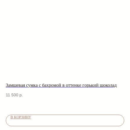
Замшевая сумка с бахромой в оттенке горький шоколад
За
11 500
р.
10
В КОРЗИНУ