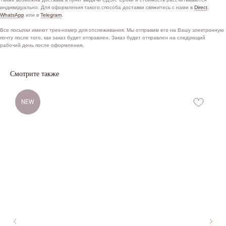
Все права защищены
конфиденциальности
индивидуально. Для оформления такого способа доставки свяжитесь с нами в
Direct
,
WhatsApp
или в
Telegram
.
ИНН 390203759342
Договор оферты
ОГРНИП
Согласие на обработку ПД
Все посылки имеют трек-номер для отслеживания. Мы отправим его на Вашу электронную
322390000001995
почту после того, как заказ будет отправлен. Заказ будет отправлен на следующий
Разработка сайта
рабочий день после оформления.
*Instagram — проект Meta Platforms Inc., признанной
экстремистской организацией и запрещённой в РФ
Смотрите также
NEW