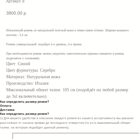
Артикул:
8
3800,00
р.
Итальянский ремень из натуральной телячьей кожи в темно-синем оттенке. Ширина кожаного
полотна - 3,4 см.
Ремень универсальный: подойдет и в джинсы, и в брюки.
При необходимости ремень можно укоротить самостоятельно (пряжка снимается и ремень
подрезается у основания).
Цвет: Синий
Цвет фурнитуры: Серебро
Материал: Натуральная кожа
Производство: Италия
Максимальный обхват талии: 105 см (подойдёт на любой размер
до 3xl включительно).
Как определить размер ремня?
Оплата
Доставка
Как определить размер ремня?
1) Для вашего удобства в описании каждого ремня из нашего ассортимента мы указали
расстояние от начала пряжки до последнего отверстия (то есть максимальный обхват
талии, на которую подойдет данный ремень).