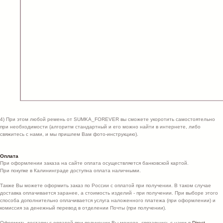
4) При этом любой ремень от SUMKA_FOREVER вы сможете укоротить самостоятельно
при необходимости (алгоритм стандартный и его можно найти в интернете, либо
свяжитесь с нами, и мы пришлем Вам фото-инструкцию).
Оплата
При оформлении заказа на сайте оплата осуществляется банковской картой.
При покупке в Калининграде доступна оплата наличными.
Также Вы можете оформить заказ по России с оплатой при получении. В таком случае
доставка оплачивается заранее, а стоимость изделий - при получении. При выборе этого
способа дополнительно оплачивается услуга наложенного платежа (при оформлении) и
комиссия за денежный перевод в отделении Почты (при получении).
Оформить доставку с оплатой при получении Вы можете, связавшись с нами в
Direct
,