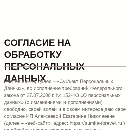
ОБРАБОТКУ
ПЕРСОНАЛЬНЫХ
ДАННЫХ
Настоящим я, далее – «Субъект Персональных
Данных», во исполнение требований Федерального
закона от 27.07.2006 г. № 152-ФЗ «О персональных
данных» (с изменениями и дополнениями)
свободно, своей волей и в своем интересе даю свое
согласие ИП Алексеевой Екатерине Николаевне
(далее – «веб-сайт», адрес:
https://sumka-forever.ru
)
на обработку своих персональных данных,
указанных путем заполнения формы на веб-сайте
https://sumka-forever.ru
, а также соглашаюсь с
политикой конфиденциальности веб-сайта
https://sumka-forever.ru
.
Под персональными данными я понимаю любую
информацию, относящуюся ко мне как к Субъекту
Персональных Данных, в том числе мои фамилию,
имя, отчество, адрес, контактные данные (телефон,
факс, электронная почта, почтовый адрес),
фотографии, иную информацию. Под обработкой
персональных данных я понимаю сбор,
систематизацию, накопление, уточнение,
обновление, изменение, использование,