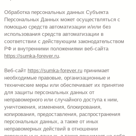
соответствующих обязательств в части
конфиденциальности персональных данных.
Персональные данные обрабатываются до запроса
субъекта персональных данных. Хранение
персональных данных, зафиксированных на
бумажных носителях осуществляется согласно
Федеральному закону №125-ФЗ «Об архивном деле
в Российской Федерации» и иным нормативно
правовым актам в области архивного дела и
архивного хранения.
Согласие может быть отозвано субъектом
персональных данных или его представителем
путем направления заявления по электронной почте
sumka_forever@mail.ru
. В случае отзыва субъектом
персональных данных или его представителем
согласия на обработку персональных данных ИП
Алексеева Екатерина Николаевна вправе
продолжить обработку персональных данных без
согласия субъекта персональных данных при
наличии оснований, указанных в пунктах 2 – 11
части 1 статьи 6, части 2 статьи 10 и части 2 статьи
11 Федерального закона №152-ФЗ «О персональных
данных» от 27.07.2006 г.