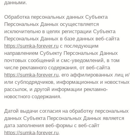
использования средств автоматизации в
соответствии с действующим законодательством
РФ и внутренними положениями веб-сайта
https://sumka-forever.ru
.
Веб-сайт
https://sumka-forever.ru
принимает
необходимые правовые, организационные и
технические меры или обеспечивает их принятие
для защиты персональных данных от
неправомерного или случайного доступа к ним,
уничтожения, изменения, блокирования,
копирования, предоставления, распространения
персональных данных, а также от иных
неправомерных действий в отношении
персональных данных, а также принимает на себя
обязательство сохранения конфиденциальности
персональных данных Субъекта Персональных
Данных.
Веб-сайт
https://sumka-forever.ru
вправе привлекать
для обработки персональных данных Субъекта
Персональных Данных субподрядчиков, а также
вправе передавать персональные данные для
обработки своим аффилированным лицам,
обеспечивая при этом принятие такими
субподрядчиками и аффилированными лицами