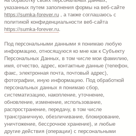
распространение, передачу, в том числе
трансграничную, обезличивание, блокирование,
уничтожение, бессрочное хранение), и любые
другие действия (операции) с персональными
данными.
Обработка персональных данных Субъекта
Персональных Данных осуществляется
исключительно в целях регистрации Субъекта
Персональных Данных в базе данных веб-сайта
https://sumka-forever.ru
с последующим
направлением Субъекту Персональных Данных
почтовых сообщений и смс-уведомлений, в том
числе рекламного содержания, от веб-сайта
https://sumka-forever.ru
, его аффилированных лиц и/
или субподрядчиков, информационных и новостных
рассылок, и другой информации рекламно-
новостного содержания.
Датой выдачи согласия на обработку персональных
данных Субъекта Персональных Данных является
дата заполнения веб-формы с веб-сайт
https://sumka-forever.ru
.
Обработка персональных данных Субъекта
Персональных Данных может осуществляться с
помощью средств автоматизации и/или без