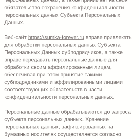
Я ознакомлен(а), что:
1. настоящее согласие на обработку моих
персональных данных, заполненных с
использованием веб-сайта, действует в течение 20
(двадцати) лет с момента заполнения веб-форм на
веб-сайте
https://sumka-forever.ru
;
2. согласие может быть отозвано мною на
основании письменного заявления в произвольной
форме;
3. персональные данные Пользователя могут быть
переданы третьим лицам исключительно в целях
исполнения договора купли-продажи, заключённого
между Пользователем и Оператором. Такие третьи
лица включают, в частности, организации,
осуществляющие почтовую и курьерскую доставку.
4. передача данных осуществляется на основании
статьи 6 Федерального закона №152-ФЗ «О
персональных данных».